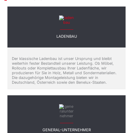
LADENBAU
Der klassische Ladenbau ist unser Ursprung und bleibt
weiterhin fester Bestandteil unserer Leistung. Ob Möbel,
Rollouts oder Komplettausbau Ihrer Ladenfläche, wir
produzieren für Sie in Holz, Metall und Sondermaterialien.
Die dazugehörige Montageleistung bieten wir in
Deutschland, Österreich sowie den Benelux-Staaten.
GENERAL-UNTERNEHMER